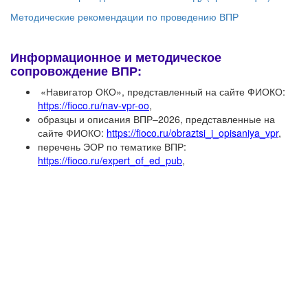
Методические рекомендации по проведению ВПР
Информационное и методическое
сопровождение ВПР:
«Навигатор ОКО», представленный на сайте ФИОКО:
https://fioco.ru/nav-vpr-oo
,
образцы и описания ВПР–2026, представленные на
сайте ФИОКО:
https://fioco.ru/obraztsi_i_opisaniya_vpr
,
перечень ЭОР по тематике ВПР:
https://fioco.ru/expert_of_ed_pub
,