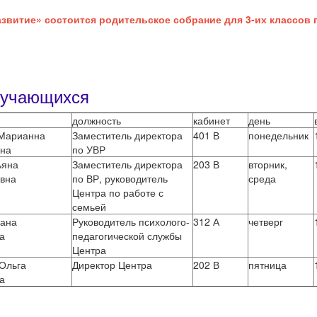
Развитие» состоится родительское собрание для 3-их классо
бучающихся
должность
кабинет
день
 Марианна
Заместитель директора
401 В
понедельник
вна
по УВР
ьяна
Заместитель директора
203 В
вторник,
вна
по ВР, руководитель
среда
Центра по работе с
семьей
сана
Руководитель психолого-
312 А
четверг
а
педагогической службы
Центра
Ольга
Директор Центра
202 В
пятница
а