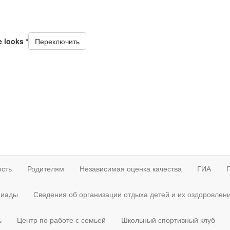
e looks
*
Переключить
ость
Родителям
Независимая оценка качества
ГИА
иады
Сведения об организации отдыха детей и их оздоровлен
ь
Центр по работе с семьей
Школьный спортивный клуб