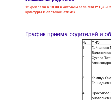
12 февраля в 18.00 в актовом зале МАОУ ЦО «
культуры и светской этики»
График приема родителей и о
№
ФИО
1
Гайнанова
Валентино
2
Сухова Тат
Александро
3
Камшук Ок
Геннадьевн
4
Прасолова 
Анатольевн